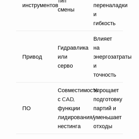
тип
инструментов
переналадки
смены
и
гибкость
Влияет
Гидравлика
на
Привод
или
энергозатраты
серво
и
точность
Совместимость
Упрощает
с CAD,
подготовку
ПО
функции
партий и
лидирования/
уменьшает
нестинга
отходы