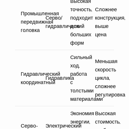
Высокая
точность,
Сложнее
Промышленная
Серво/
подходит
конструкция,
передвижная
гидравлический
для
выше
головка
больших
цена
форм
Сильный
Меньшая
ход,
скорость
Гидравлический
работа
Гидравлика
цикла,
координатный
с
сложнее
толстыми
регулировка
материалами
Экономия
Высокая
энергии,
стоимость,
Серво-
Электрический