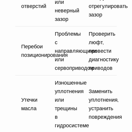
или
отверстий
отрегулировать
неверный
зазор
зазор
Проблемы
Проверить
с
люфт,
Перебои
направляющими
провести
позиционирования
или
диагностику
сервоприводом
приводов
Изношенные
уплотнения
Заменить
Утечки
или
уплотнения,
масла
трещины
устранить
в
повреждения
гидросистеме