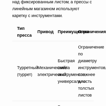
над фиксированным листом, а прессы с
линейным магазином используют
каретку с инструментами.
Тип
Привод
Преимущества
Ограничения
пресса
Ограничение
по
Быстрая
диаметру
Турретный
Механический/
смена
инструментов
(туррет)
электрический
инструментов,
сложнее
универсальность
для
толстых
листов