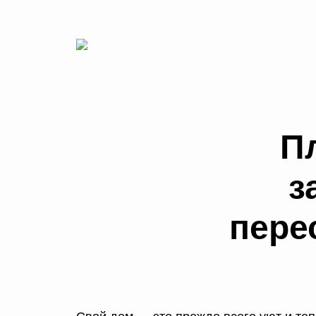
П
з
пере