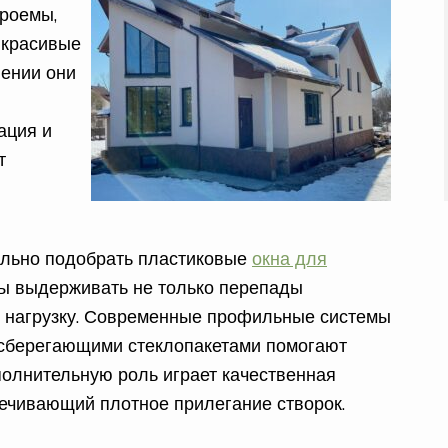
проемы,
 красивые
лении они
ация и
т
ильно подобрать пластиковые
окна для
ны выдерживать не только перепады
ю нагрузку. Современные профильные системы
осберегающими стеклопакетами помогают
ополнительную роль играет качественная
ечивающий плотное прилегание створок.