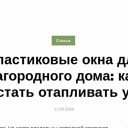
Статьи
ластиковые окна д
агородного дома: к
стать отапливать 
12.05.2026