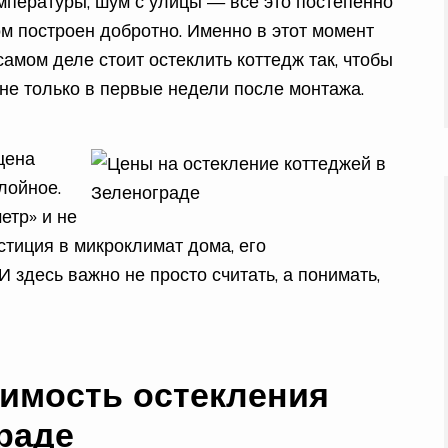
мпературы, шум с улицы — все это постепенно
м построен добротно. Именно в этот момент
самом деле стоит остеклить коттедж так, чтобы
 не только в первые недели после монтажа.
цена
лойное.
етр» и не
стиция в микроклимат дома, его
 здесь важно не просто считать, а понимать,
оимость остекления
раде