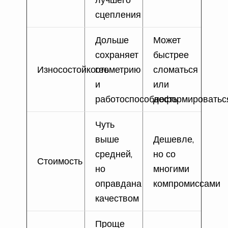
сцепления
Дольше
Может
сохраняет
быстрее
Износостойкость
геометрию
сломаться
и
или
работоспособность
деформироватьс
Чуть
выше
Дешевле,
средней,
но со
Стоимость
но
многими
оправдана
компромиссами
качеством
Проще