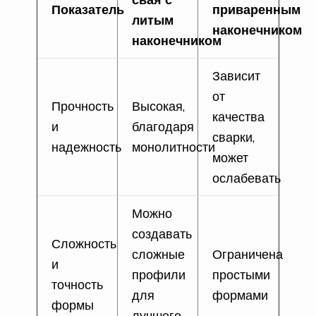
Показатель
приваренным
литым
наконечником
наконечником
Зависит
от
Прочность
Высокая,
качества
и
благодаря
сварки,
надежность
монолитности
может
ослабевать
Можно
создавать
Сложность
сложные
Ограничена
и
профили
простыми
точность
для
формами
формы
лучшего