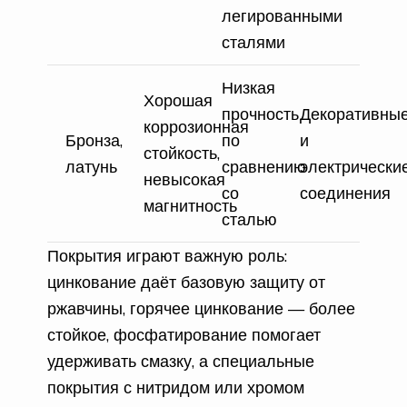
легированными
сталями
Низкая
Хорошая
прочность
Декоративны
коррозионная
Бронза,
по
и
стойкость,
латунь
сравнению
электрически
невысокая
со
соединения
магнитность
сталью
Покрытия играют важную роль:
цинкование даёт базовую защиту от
ржавчины, горячее цинкование — более
стойкое, фосфатирование помогает
удерживать смазку, а специальные
покрытия с нитридом или хромом