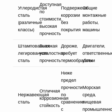
Доступная
Углеродистая
Подвержена
Общие
по
сталь
коррозии
монтажные
стоимости,
(различные
без
работы,
высокая
классы)
покрытия
машины
прочность
Штампованная
Высокая
Дороже,
Двигатели,
легированная
усталостная
требует
ответственны
сталь
прочность
термообработки
узлы
Ниже
предел
прочности
Морская
Отличная
Нержавеющая
по
среда,
коррозионная
сталь
сравнению
пищевая
стойкость
с
промышленно