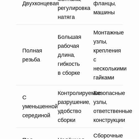
Двухконцевая
фланцы,
регулировка
машины
натяга
Монтажные
Большая
узлы,
рабочая
Полная
крепления
длина,
резьба
с
гибкость
несколькими
в сборке
гайками
Контролируемое
Безопасные
С
разрушение,
узлы,
уменьшенной
удобство
ответственные
серединой
сборки
конструкции
Сборочные