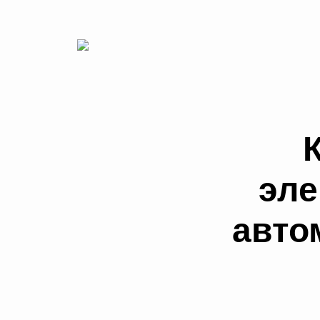
эле
авто