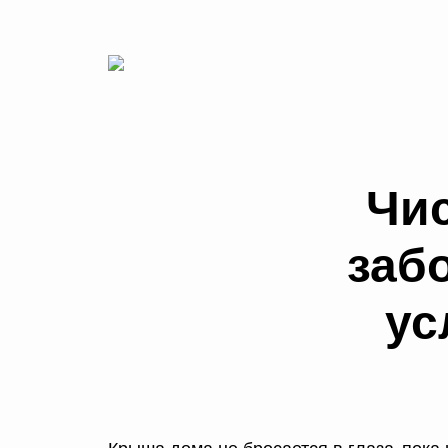
Чи
забо
ус