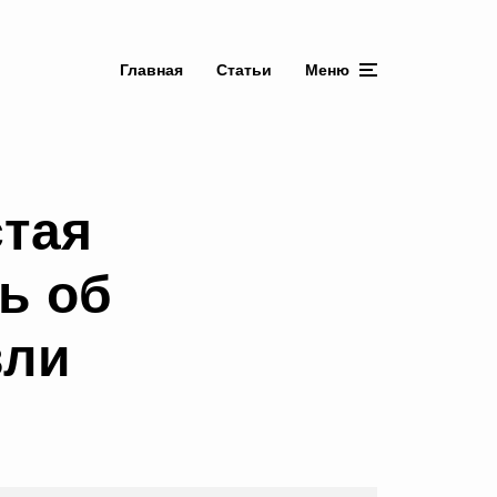
Главная
Статьи
Меню
тая
ть об
вли