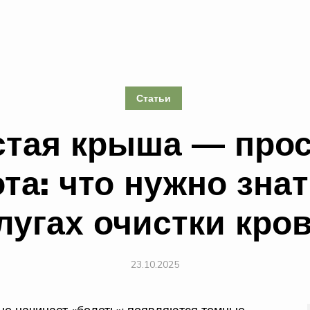
Статьи
стая крыша — прос
та: что нужно зна
лугах очистки кро
23.10.2025