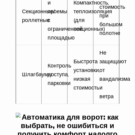
и
Компактность,
стоимость
Секционные/
проемы
теплоизоляция
при
роллетные
с
(для
большом
ограниченной
секционных)
полотне
площадью
Не
Быстрота
защищают
Контроль
установки,
от
Шлагбаумы
доступа,
низкая
вандализма
парковки
стоимость
и
ветра