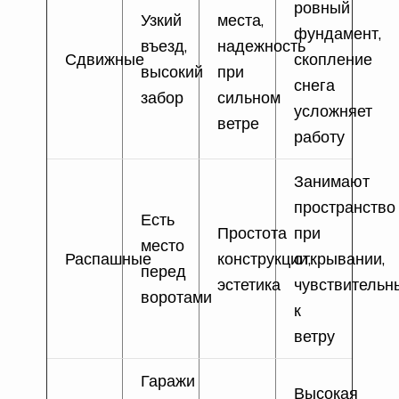
ровный
Узкий
места,
фундамент,
въезд,
надежность
Сдвижные
скопление
высокий
при
снега
забор
сильном
усложняет
ветре
работу
Занимают
пространство
Есть
Простота
при
место
Распашные
конструкции,
открывании,
перед
эстетика
чувствительн
воротами
к
ветру
Гаражи
Высокая