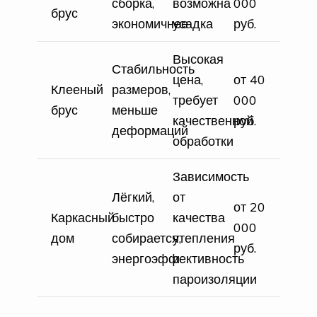
сборка,
возможна
000
брус
экономичнее
усадка
руб.
Высокая
Стабильность
цена,
от 40
Клееный
размеров,
требует
000
брус
меньше
качественной
руб.
деформаций
обработки
Зависимость
Лёгкий,
от
от 20
Каркасный
быстро
качества
000
дом
собирается,
утепления
руб.
энергоэффективность
и
пароизоляции