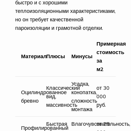
быстро и с хорошими
теплоизоляционными характеристиками,
но он требует качественной
пароизоляции и грамотной отделки.
Примерная
стоимость
Материал
Плюсы
Минусы
за
м2
Усадка,
Классический
от 30
Оцилиндрованное
конопатка,
вид,
000
бревно
сложность
массивность
руб.
монтажа
Быстрая
Влагочувствительность,
от 25
Профилированный