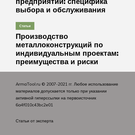
предприятий: специфика
выбора и обслуживания
Статьи
Производство
металлоконструкций по
индивидуальным проектам:
преимущества и риски
ArmaTool.ru
© 2007-2021 гг. Любое использование
материалов допускается только при указании
активной гиперссылки на первоисточник
6a4f010c43bc2e01
Статьи от эксперта