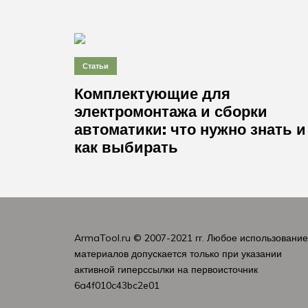
Статьи
Комплектующие для
электромонтажа и сборки
автоматики: что нужно знать и
как выбирать
ArmaTool.ru
© 2007-2021 гг. Любое использовани
материалов допускается только при указании
активной гиперссылки на первоисточник
6a4f010c43bc2e01