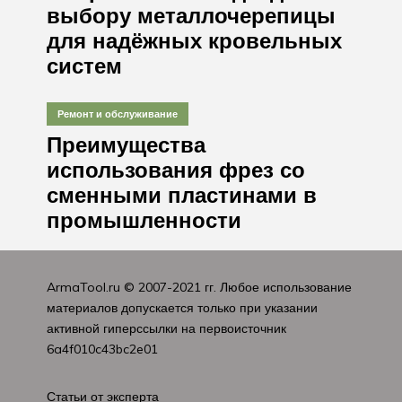
выбору металлочерепицы
для надёжных кровельных
систем
Ремонт и обслуживание
Преимущества
использования фрез со
сменными пластинами в
промышленности
ArmaTool.ru
© 2007-2021 гг. Любое использование
материалов допускается только при указании
активной гиперссылки на первоисточник
6a4f010c43bc2e01
Статьи от эксперта