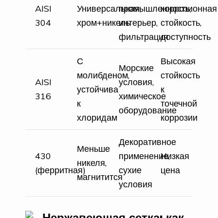
AISI
Универсальная,
промышленность,
коррозионная
304
хром+никель
интерьер,
стойкость,
фильтрация
доступность
С
Высокая
Морские
молибденом,
стойкость
AISI
условия,
устойчива
к
316
химическое
к
точечной
оборудование
хлоридам
коррозии
Декоративное
Меньше
430
применение,
Низкая
никеля,
(ферритная)
сухие
цена
магнитится
условия