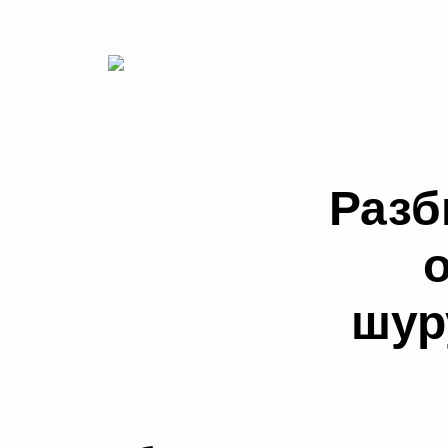
Разб
шур